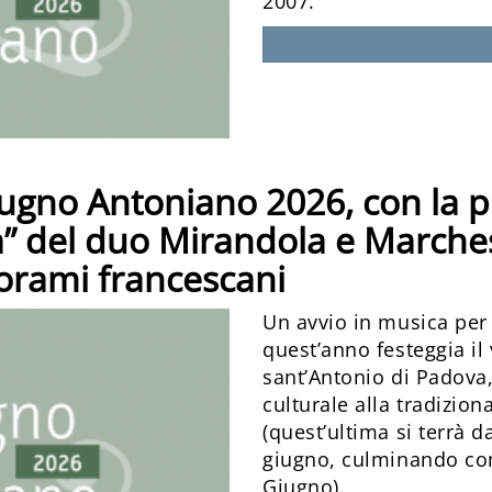
2007.
 Giugno Antoniano 2026, con la 
” del duo Mirandola e Marchesi
iorami francescani
Un avvio in musica per
quest’anno festeggia il
sant’Antonio di Padova
culturale alla tradizion
(quest’ultima si terrà
giugno, culminando con 
Giugno).