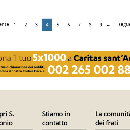
ente
…
segue
1
2
3
4
5
6
7
8
9
pri S.
Stiamo in
La comunit
onio
contatto
dei frati