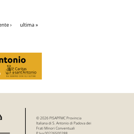
nte ›
ultima »
à
© 2026 PISAPFMC Provincia
Italiana di S. Antonio di Padova dei
Frati Minori Conventuali
P.Iva 00226500288