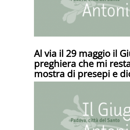
Al via il 29 maggio il
preghiera che mi resta
mostra di presepi e d