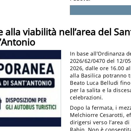
lla viabilità nell’area del San
t’Antonio
In base all’Ordinanza 
2026/62/0470 del 12/05
2026, dalle ore 16.00 all
alla Basilica potranno t
Beato Luca Belludi fino
per la salita e la disces
celebrazioni.
Dopo la fermata, i mez
Melchiorre Cesarotti, ef
dirigersi verso l’area d
Rabin. Non è consentita 