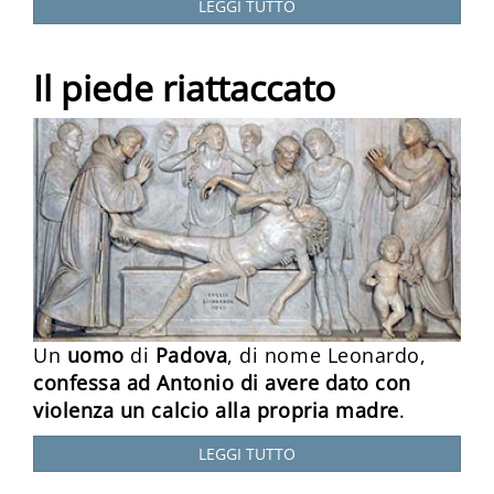
LEGGI TUTTO
Il piede riattaccato
Un
uomo
di
Padova
, di nome Leonardo,
confessa ad Antonio di avere dato con
violenza un calcio alla propria madre
.
LEGGI TUTTO