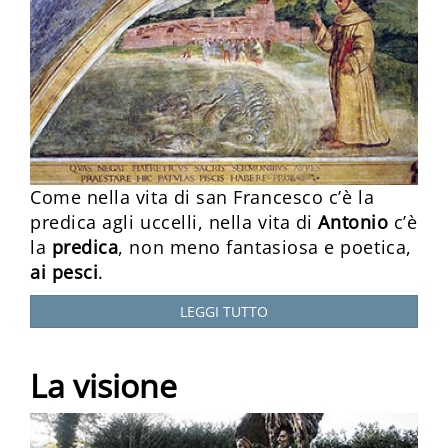
Come nella vita di san Francesco c’è la
predica agli uccelli, nella vita di
Antonio
c’è
la
predica
, non meno fantasiosa e poetica,
ai pesci
.
LEGGI TUTTO
La visione