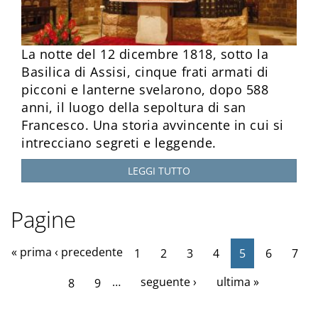
La notte del 12 dicembre 1818, sotto la
Basilica di Assisi, cinque frati armati di
picconi e lanterne svelarono, dopo 588
anni, il luogo della sepoltura di san
Francesco. Una storia avvincente in cui si
intrecciano segreti e leggende.
LEGGI TUTTO
Pagine
« prima
‹ precedente
1
2
3
4
5
6
7
…
seguente ›
ultima »
8
9