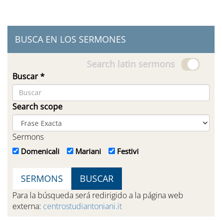
BUSCA EN LOS SERMONES
Search latin sermons
Buscar
*
Search scope
Sermons
Domenicali
Mariani
Festivi
SERMONS
Facebook
Para la búsqueda será redirigido a la página web
Page
externa:
centrostudiantoniani.it