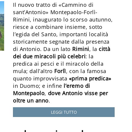
Il nuovo tratto di «Cammino di
sant’Antonio» Montepaolo-Forlì-
Rimini, inaugurato lo scorso autunno,
riesce a combinare insieme, sotto
l’egida del Santo, importanti località
storicamente segnate dalla presenza
di Antonio. Da un lato
Rimini
, la
città
dei due miracoli più celebri
: la
predica ai pesci e il miracolo della
mula; dall’altro
Forlì
, con la famosa
quanto improvvisata
«prima predica»
in Duomo; e infine
l’eremo di
Montepaolo
,
dove Antonio visse per
oltre un anno
.
LEGGI TUTTO