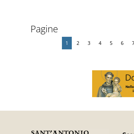
Pagine
1
2
3
4
5
6