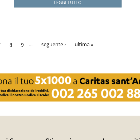
LEGGI TUTTO
…
seguente ›
ultima »
7
8
9