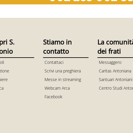
pri S.
Stiamo in
La comunit
onio
contatto
dei frati
oli
Contattaci
Messaggero
zione
Scrivi una preghiera
Caritas Antoniana
iere
Messe in streaming
Santuari Antoniani
ica
Webcam Arca
Centro Studi Anto
Facebook