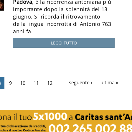
Padova
, è la ricorrenza antoniana più
importante dopo la solennità del 13
giugno. Si ricorda il ritrovamento
della lingua incorrotta di Antonio 763
anni fa.
LEGGI TUTTO
…
seguente ›
ultima »
8
9
10
11
12