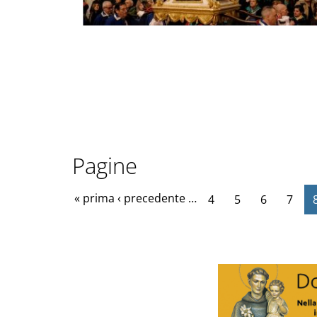
Pagine
« prima
‹ precedente
…
4
5
6
7