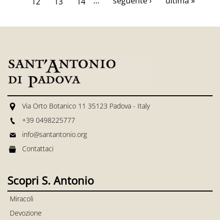
…
seguente ›
ultima »
12
13
14
Via Orto Botanico 11 35123 Padova - Italy
+39 0498225777
info@santantonio.org
Contattaci
Scopri S. Antonio
Miracoli
Devozione