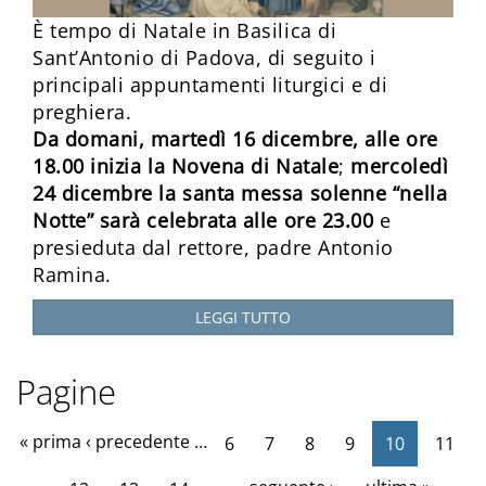
È tempo di Natale in Basilica di
Sant’Antonio di Padova, di seguito i
principali appuntamenti liturgici e di
preghiera.
Da domani, martedì 16 dicembre, alle ore
18.00 inizia la Novena di Natale
;
mercoledì
24 dicembre la santa messa solenne “nella
Notte” sarà celebrata alle ore 23.00
e
presieduta dal rettore, padre Antonio
Ramina.
LEGGI TUTTO
Pagine
« prima
‹ precedente
…
6
7
8
9
10
11