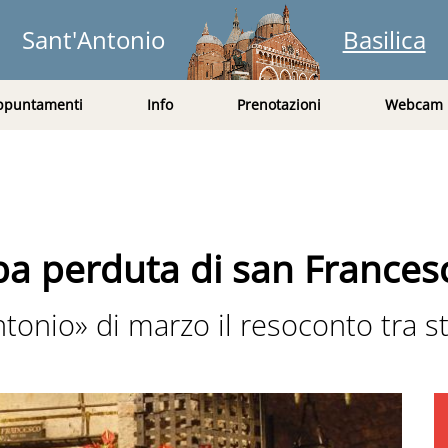
Sant'Antonio
Basilica
ppuntamenti
Info
Prenotazioni
Webcam
mba perduta di san Frances
onio» di marzo il resoconto tra sto