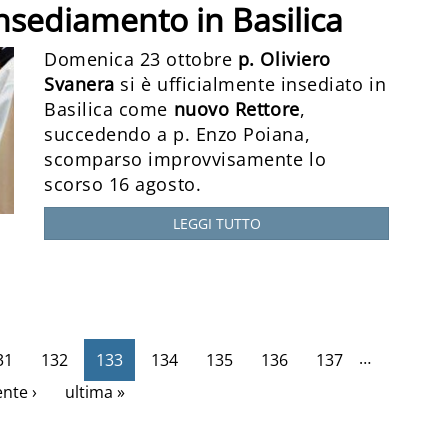
nsediamento in Basilica
Domenica 23 ottobre
p. Oliviero
Svanera
si è ufficialmente insediato in
Basilica come
nuovo Rettore
,
succedendo a p. Enzo Poiana,
scomparso improvvisamente lo
scorso 16 agosto.
LEGGI TUTTO
…
31
132
133
134
135
136
137
nte ›
ultima »