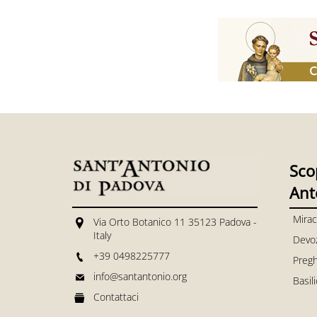
Sco
Ant
Mirac
Via Orto Botanico 11 35123 Padova -
Italy
Devo
+39 0498225777
Pregh
info@santantonio.org
Basil
Contattaci