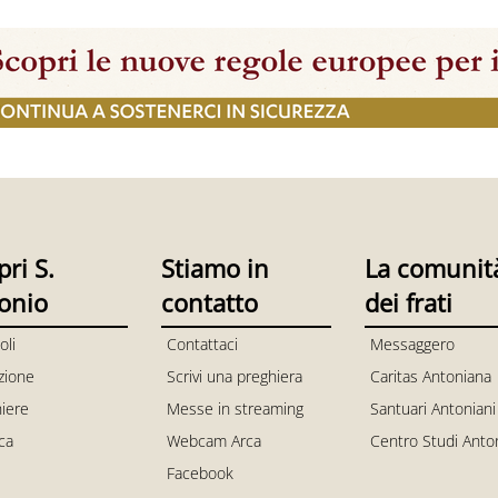
pri S.
Stiamo in
La comunit
onio
contatto
dei frati
oli
Contattaci
Messaggero
zione
Scrivi una preghiera
Caritas Antoniana
iere
Messe in streaming
Santuari Antoniani
ica
Webcam Arca
Centro Studi Anto
Facebook