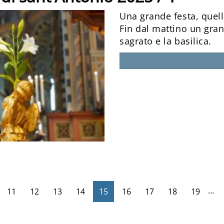
Una grande festa, quell
Fin dal mattino un grand
sagrato e la basilica.
…
11
12
13
14
15
16
17
18
19