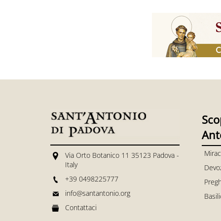
Sco
Ant
Mirac
Via Orto Botanico 11 35123 Padova -
Italy
Devo
+39 0498225777
Pregh
info@santantonio.org
Basil
Contattaci