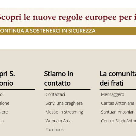
pri S.
Stiamo in
La comunit
onio
contatto
dei frati
oli
Contattaci
Messaggero
zione
Scrivi una preghiera
Caritas Antoniana
iere
Messe in streaming
Santuari Antoniani
ica
Webcam Arca
Centro Studi Anto
Facebook