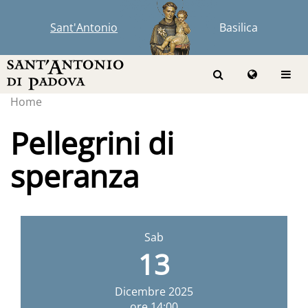
Sant'Antonio
Basilica
Home
Pellegrini di
speranza
Sab
13
Dicembre
2025
ore 14:00