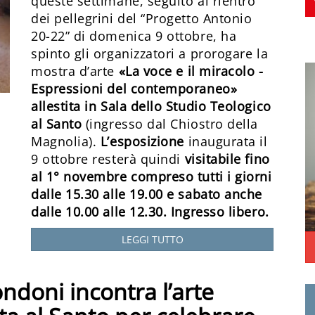
queste settimane, seguito al rientro
dei pellegrini del “Progetto Antonio
20-22” di domenica 9 ottobre, ha
spinto gli organizzatori a prorogare la
mostra d’arte
«La voce e il miracolo -
Espressioni del contemporaneo»
allestita in Sala dello Studio Teologico
al Santo
(ingresso dal Chiostro della
Magnolia).
L’esposizione
inaugurata il
9 ottobre resterà quindi
visitabile fino
al 1° novembre compreso tutti i giorni
dalle 15.30 alle 19.00 e sabato anche
dalle 10.00 alle 12.30. Ingresso libero.
LEGGI TUTTO
ndoni incontra l’arte