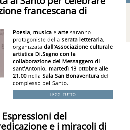
a al Santo per celebrare
azione francescana di
Poesia
,
musica
e
arte
saranno
protagoniste della
serata letteraria
,
organizzata
dall’Associazione culturale
artistica Di.Segno con la
collaborazione del Messaggero di
sant'Antonio,
martedì 13 ottobre alle
21.00
nella
Sala San Bonaventura
del
complesso del Santo.
LEGGI TUTTO
- Espressioni del
dicazione e i miracoli di