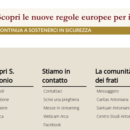
pri S.
Stiamo in
La comunit
onio
contatto
dei frati
oli
Contattaci
Messaggero
zione
Scrivi una preghiera
Caritas Antoniana
iere
Messe in streaming
Santuari Antoniani
ica
Webcam Arca
Centro Studi Anto
Facebook