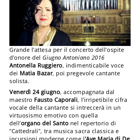
Grande l’attesa per il concerto dell’ospite
d’onore del
Giugno Antoniano
2016
Antonella Ruggiero
, indimenticabile voce
dei
Matia Bazar
, poi pregevole cantante
solista.
Venerdì 24 giugno
, accompagnata dal
maestro
Fausto Caporali
, l’irripetibile cifra
vocale della cantante si intreccerà in un
virtuosismo emotivo con quella
dell’
organo del Santo
nel repertorio di
“Cattedrali”, tra musica sacra classica e
incursioni moderne come l
’Ave Maria di De