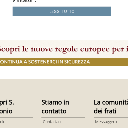
visitatori.
LEGGI TUTTO
pri S.
Stiamo in
La comunit
onio
contatto
dei frati
oli
Contattaci
Messaggero