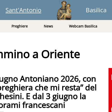
Sant'Antonio
Basilica
Preghiere
News
Webcam Basilica
mmino a Oriente
 Giugno Antoniano 2026, con
preghiera che mi resta” del
sini. E dal 3 giugno la
iorami francescani