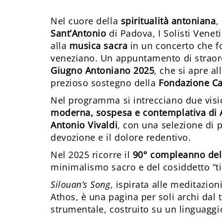
Nel cuore della
spiritualità antoniana
,
Sant’Antonio
di Padova, I Solisti Venet
alla
musica sacra
in un concerto che f
veneziano. Un appuntamento di straordin
Giugno Antoniano 2025
, che si apre al
prezioso sostegno della
Fondazione Ca
Nel programma si intrecciano due vision
moderna, sospesa e contemplativa di 
Antonio Vivaldi
, con una selezione di 
devozione e il dolore redentivo.
Nel 2025 ricorre il
90° compleanno del
minimalismo sacro e del cosiddetto “tin
Silouan’s Song
, ispirata alle meditazi
Athos, è una pagina per soli archi dal
strumentale, costruito su un linguaggi