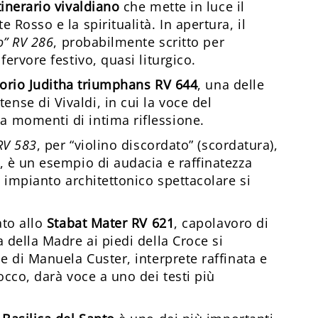
tinerario vivaldiano
che mette in luce il
 Rosso e la spiritualità. In apertura, il
o” RV 286
, probabilmente scritto per
ervore festivo, quasi liturgico.
torio Juditha triumphans RV 644
, una delle
se di Vivaldi, in cui la voce del
 momenti di intima riflessione.
RV 583
, per “violino discordato” (scordatura),
, è un esempio di audacia e raffinatezza
e impianto architettonico spettacolare si
ato allo
Stabat Mater RV 621
, capolavoro di
 della Madre ai piedi della Croce si
e di Manuela Custer, interprete raffinata e
occo, darà voce a uno dei testi più