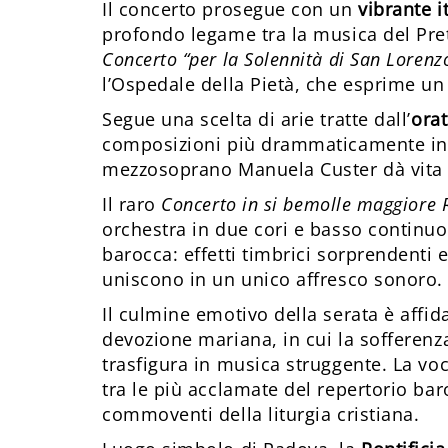
Il concerto prosegue con un
vibrante i
profondo legame tra la musica del Prete
Concerto “per la Solennità di San Lorenz
l’Ospedale della Pietà, che esprime un f
Segue una scelta di arie tratte dall’
ora
composizioni più drammaticamente inten
mezzosoprano Manuela Custer dà vita a
Il raro
Concerto in si bemolle maggiore 
orchestra in due cori e basso continuo
barocca: effetti timbrici sorprendenti 
uniscono in un unico affresco sonoro.
Il culmine emotivo della serata è affid
devozione mariana, in cui la sofferenza
trasfigura in musica struggente. La voc
tra le più acclamate del repertorio bar
commoventi della liturgia cristiana.