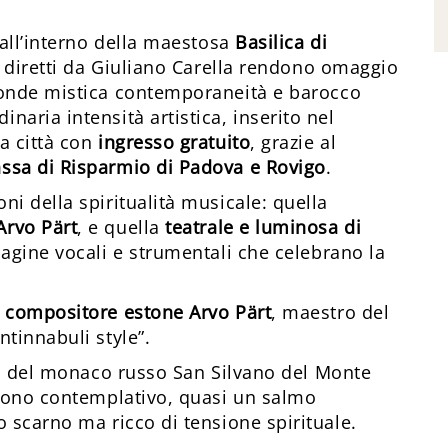
 all’interno della maestosa
Basilica di
i diretti da Giuliano Carella rendono omaggio
onde mistica contemporaneità e barocco
aria intensità artistica, inserito nel
la città con
ingresso gratuito
, grazie al
ssa di Risparmio di Padova e Rovigo
.
i della spiritualità musicale: quella
Arvo Pärt
, e quella
teatrale e luminosa di
pagine vocali e strumentali che celebrano la
 compositore estone Arvo Pärt
, maestro del
tinnabuli style”.
oni del monaco russo San Silvano del Monte
 tono contemplativo, quasi un salmo
o scarno ma ricco di tensione spirituale.