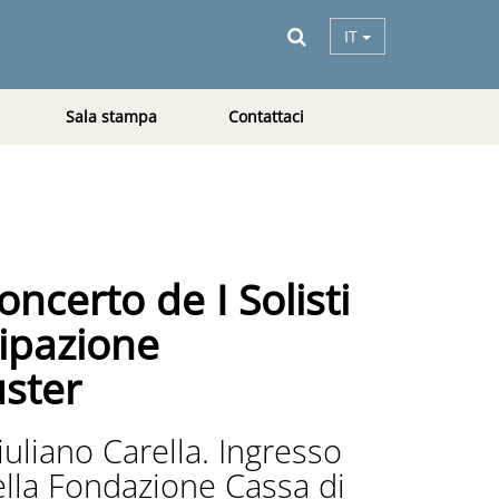
IT
Sala stampa
Contattaci
ncerto de I Solisti
cipazione
ster
iuliano Carella. Ingresso
della Fondazione Cassa di