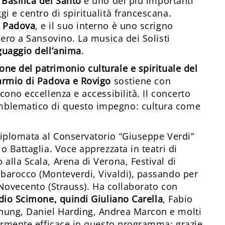
 Basilica del Santo
è uno dei più importanti
i e centro di spiritualità francescana.
i Padova
, e il suo interno è uno scrigno
hiero a Sansovino. La musica dei Solisti
guaggio dell’anima
.
ione del patrimonio culturale e spirituale del
armio di Padova e Rovigo
sostiene con
cono eccellenza e accessibilità. Il concerto
mblematico di questo impegno: cultura come
 diplomata al Conservatorio “Giuseppe Verdi”
o Battaglia. Voce apprezzata in teatri di
alla Scala, Arena di Verona, Festival di
 barocco (Monteverdi, Vivaldi), passando per
l Novecento (Strauss). Ha collaborato con
dio Scimone, quindi Giuliano Carella
, Fabio
hung, Daniel Harding, Andrea Marcon e molti
olarmente efficace in questo programma: grazie