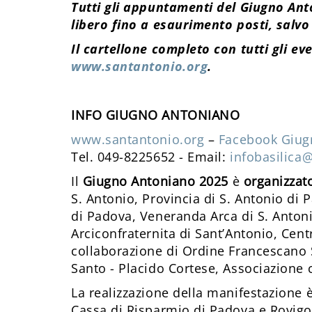
Tutti gli appuntamenti del Giugno Ant
libero fino a esaurimento posti, salv
Il cartellone completo con tutti gli eve
www.santantonio.org
.
INFO GIUGNO ANTONIANO
www.santantonio.org
–
Facebook Giug
Tel. 049-8225652 - Email:
infobasilica
Il
Giugno Antoniano 2025
è
organizzat
S. Antonio, Provincia di S. Antonio di 
di Padova, Veneranda Arca di S. Antoni
Arciconfraternita di Sant’Antonio, Cen
collaborazione di Ordine Francescano 
Santo - Placido Cortese, Associazione c
La realizzazione della manifestazione è
Cassa di Risparmio di Padova e Rovig