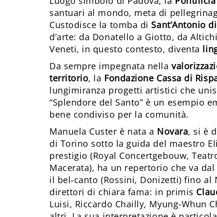
Luogo simbolo di Padova, la
Pontificia
santuari al mondo, meta di pellegrinagg
Custodisce la tomba di
Sant’Antonio d
d’arte: da Donatello a Giotto, da Altic
Veneti, in questo contesto, diventa
lin
Da sempre impegnata nella
valorizzaz
territorio
, la
Fondazione Cassa di Risp
lungimiranza progetti artistici che unis
“Splendore del Santo” è un esempio e
bene condiviso per la comunità.
Manuela Custer è nata a
Novara
, si è
di Torino sotto la guida del maestro Eli
prestigio (Royal Concertgebouw, Teatro 
Macerata), ha un repertorio che va dal
il bel‑canto (Rossini, Donizetti) fino a
direttori di chiara fama: in primis
Clau
Luisi, Riccardo Chailly, Myung-Whun C
altri. La sua interpretazione è partic