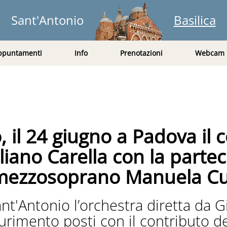
Sant'Antonio
Basilica
ppuntamenti
Info
Prenotazioni
Webcam
 il 24 giugno a Padova il co
uliano Carella con la parte
a mezzosoprano Manuela Cu
Sant'Antonio l’orchestra diretta da G
saurimento posti con il contributo 