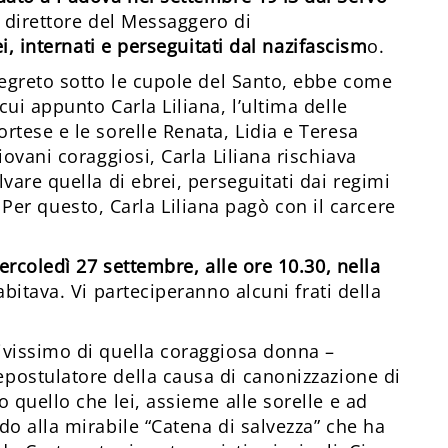
a direttore del Messaggero di
ei, internati e perseguitati dal nazifascism
o.
segreto sotto le cupole del Santo, ebbe come
ui appunto Carla Liliana, l’ultima delle
rtese e le sorelle Renata, Lidia e Teresa
iovani coraggiosi, Carla Liliana rischiava
vare quella di ebrei, perseguitati dai regimi
pa. Per questo, Carla Liliana pagò con il carcere
rcoledì 27 settembre, alle ore 10.30, nella
abitava. Vi parteciperanno alcuni frati della
ivissimo di quella coraggiosa donna –
cepostulatore della causa di canonizzazione di
 quello che lei, assieme alle sorelle e ad
do alla mirabile “Catena di salvezza” che ha