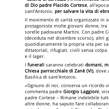
di Dio padre Placido Cortese
, all’epoc
sant’Antonio,
per salvare la vita di ebr
Il movimento di carità organizzato in 
protagoniste molte giovani donne, tra c
sorelle padovane Martini. Con padre Co
(deceduta nel dicembre scorso), altri g
quotidianamente la propria vita per sal
dittatoriali, rifugiati, civili senza col
e il lager.
I
funerali
saranno celebrati
domani, me
Chiesa parrocchiale di Zanè (VI)
, dove 
Basilica di sant’Antonio.
«Ognuno di noi, conserva un ricordo v
commenta padre
Giorgio Laggioni
, vi
padre Cortese – Rimane indelebile tutto
altre donne, ha saputo fare collaboran