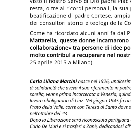
visto il nostro Servo di Dio padre Placi
resta, oltre ai ricordi personali, la su
beatificazione di padre Cortese, ampiam
dei consultori storici e teologi della 
Come ha ricordato alcuni anni fa dal 
Mattarella
,
queste donne incarnarono l
collaborazione» tra persone di idee po
molto contribuì a recuperare nel nostr
25 aprile 2015 a Milano).
Carla Liliana Martini
nasce nel 1926, undicesima 
di solidarietà che aveva il suo riferimento in pad
sorella, venne prima incarcerata a Venezia, quind
lavoro obbligatorio di Linz. Nel giugno 1945 fa r
Prato della Valle, corre con Teresa al Santo dove
nell’ottobre del ‘44.
Dopo la Liberazione sarà riconosciuta partigiana d
Carlo De Muri e si trasferì a Zanè, dedicandosi al