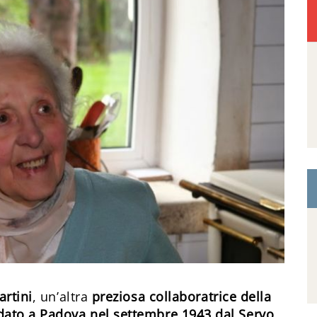
artini
, un’altra
preziosa collaboratrice della
ndato a Padova nel settembre 1943 dal Servo