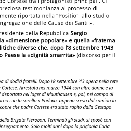
do Cortese tra i protagonisti principali. Ci
a preziosa testimonianza al processo di
ente riportata nella “Positio”, allo studio
Congregazione delle Cause dei Santi ».
Presidente della Repubblica
Sergio
a «dimensione popolare» e quella «fraterna
litiche diverse che, dopo l’8 settembre 1943
o Paese la «dignità smarrita»
(discorso per il
di dodici fratelli. Dopo l'8 settembre '43 opera nella rete
re Cortese. Arrestata nel marzo 1944 con altre donne e la
i deportata nel lager di Mauthausen e, poi, nel campo di
itorno con la sorella a Padova: appena scesa dal camion in
 scopre che padre Cortese era stato rapito dalla Gestapo
ella Brigata Pierobon. Terminati gli studi, si sposò con
l'insegnamento. Solo molti anni dopo la prigionia Carla