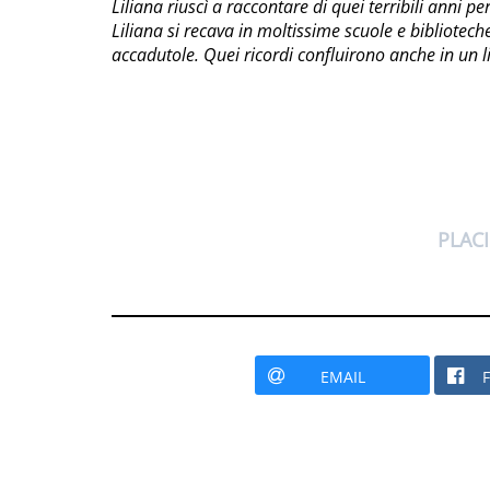
Liliana riuscì a raccontare di quei terribili anni p
Liliana si recava in moltissime scuole e bibliotech
accadutole. Quei ricordi confluirono anche in un l
PLAC
EMAIL