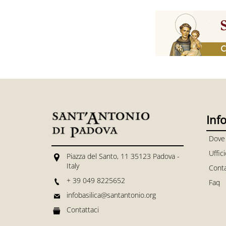
Inf
Dove
Uffic
Piazza del Santo, 11 35123 Padova -
Italy
Conta
+ 39 049 8225652
Faq
infobasilica@santantonio.org
Contattaci