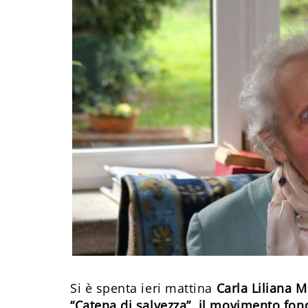
Si è spenta ieri mattina
Carla Liliana M
“Catena di salvezza”, il movimento fo