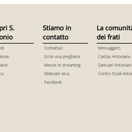
pri S.
Stiamo in
La comunit
onio
contatto
dei frati
oli
Contattaci
Messaggero
zione
Scrivi una preghiera
Caritas Antoniana
iere
Messe in streaming
Santuari Antoniani
ica
Webcam Arca
Centro Studi Anto
Facebook