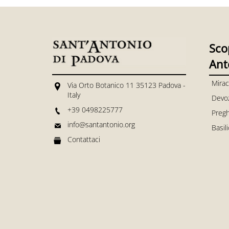
Sco
Ant
Mirac
Via Orto Botanico 11 35123 Padova -
Italy
Devo
+39 0498225777
Pregh
info@santantonio.org
Basil
Contattaci