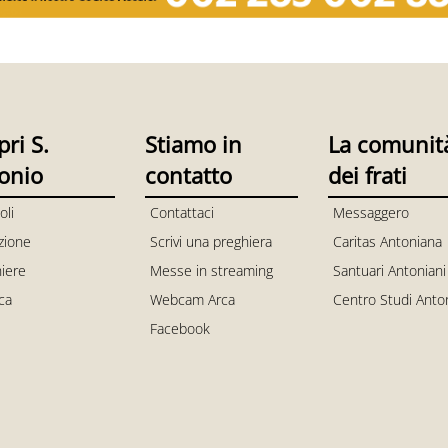
pri S.
Stiamo in
La comunit
onio
contatto
dei frati
oli
Contattaci
Messaggero
zione
Scrivi una preghiera
Caritas Antoniana
iere
Messe in streaming
Santuari Antoniani
ica
Webcam Arca
Centro Studi Anto
Facebook