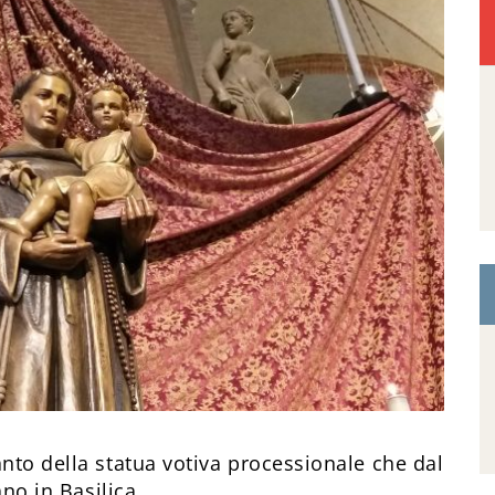
anto della statua votiva processionale che dal
ano in Basilica.