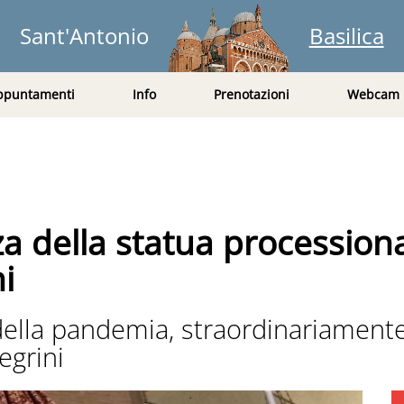
Sant'Antonio
Basilica
ppuntamenti
Info
Prenotazioni
Webcam
 della statua processional
ni
 della pandemia, straordinariamente
egrini