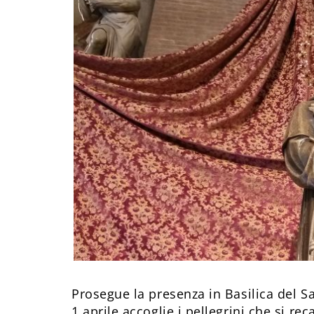
Prosegue la presenza in Basilica del S
1 aprile accoglie i pellegrini che si rec