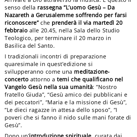
senso della
rassegna
“L’uomo Gesù – Da
Nazareth a Gerusalemme soffrendo per farsi
riconoscere”
che
prenderà il via martedì 20
febbraio
alle 20.45, nella Sala dello Studio
Teologico, per terminare il 20 marzo in
Basilica del Santo.
I tradizionali incontri di preparazione
quaresimale in quest’edizione si
svilupperanno come una
meditazione-
concerto
attorno a
temi che qualificano nel
Vangelo Gesù nella sua umanità
: “Nostro
fratello Giuda”, “Gesù amico dei pubblicani e
dei peccatori”, “Maria e la missione di Gesù”,
“Le dieci ragazze in attesa dello sposo”, “I
poveri che si fanno il nido sulle mani forate di
Gesù”.
Dopo un’
introduzione spirituale
, curata dai