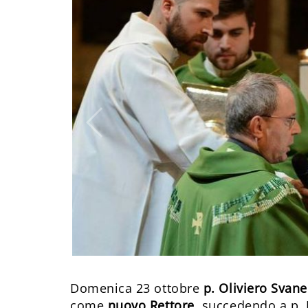
Domenica 23 ottobre
p. Oliviero Svane
come
nuovo Rettore
, succedendo a p.