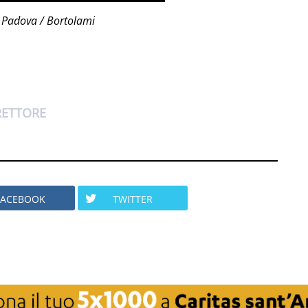
di Padova / Bortolami
RETTORE
FACEBOOK
TWITTER