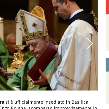
ra
si è ufficialmente insediato in Basilica
 Enzo Poiana, scomparso improvvisamente lo