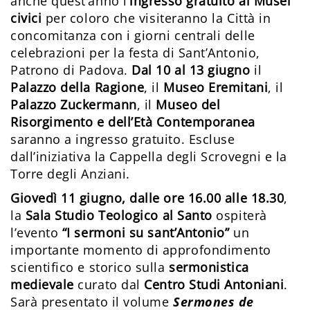
anche quest’anno l’
ingresso gratuito ai Musei
civici
per coloro che visiteranno la Città in
concomitanza con i giorni centrali delle
celebrazioni per la festa di Sant’Antonio,
Patrono di Padova.
Dal 10 al 13 giugno
il
Palazzo della Ragione
, il
Museo Eremitani
, il
Palazzo Zuckermann
, il
Museo del
Risorgimento e dell’Età Contemporanea
saranno a ingresso gratuito. Escluse
dall’iniziativa la Cappella degli Scrovegni e la
Torre degli Anziani.
Giovedì 11 giugno, dalle ore 16.00 alle 18.30
,
la
Sala Studio Teologico al Santo
ospiterà
l’evento
“I sermoni su sant’Antonio”
un
importante momento di approfondimento
scientifico e storico sulla
sermonistica
medievale
curato dal
Centro Studi Antoniani
.
Sarà presentato il volume
Sermones de