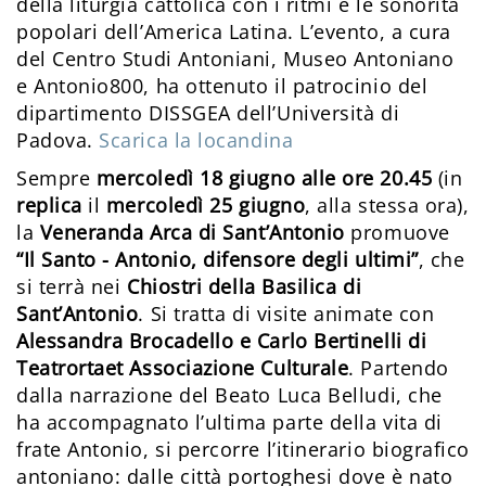
della liturgia cattolica con i ritmi e le sonorità
popolari dell’America Latina. L’evento, a cura
del Centro Studi Antoniani, Museo Antoniano
e Antonio800, ha ottenuto il patrocinio del
dipartimento DISSGEA dell’Università di
Padova.
Scarica la locandina
Sempre
mercoledì 18 giugno alle ore 20.45
(in
replica
il
mercoledì 25 giugno
, alla stessa ora),
la
Veneranda Arca di Sant’Antonio
promuove
“Il Santo - Antonio, difensore degli ultimi”
, che
si terrà nei
Chiostri della Basilica di
Sant’Antonio
. Si tratta di visite animate con
Alessandra Brocadello e Carlo Bertinelli di
Teatrortaet Associazione Culturale
. Partendo
dalla narrazione del Beato Luca Belludi, che
ha accompagnato l’ultima parte della vita di
frate Antonio, si percorre l’itinerario biografico
antoniano: dalle città portoghesi dove è nato