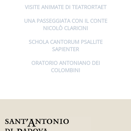
VISITE ANIMATE DI TEATRORTAET
UNA PASSEGGIATA CON IL CONTE
NICOLÒ CLARICINI
SCHOLA CANTORUM PSALLITE
SAPIENTER
ORATORIO ANTONIANO DEI
COLOMBINI