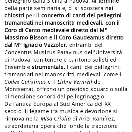
pellegrino dalla Sicilia a Padova.
Al termine
della parte seminariale, ci si sposterà
nei
chiostri
per il
concerto di canti dei pellegrini
tramandati nei manoscritti medievali
, con il
Coro di Canto medievale diretto dal M°
Massimo Bisson e il Coro Gaudeamus diretto
dal M° Ignacio Vazzoler
, entrambi del
Concentus Musicus Patavinus dell'Università
di Padova, con tenore e baritono solisti ed
Ensemble
strumentale.
I canti dei pellegrini,
tramandati nei manoscritti medievali come il
Codex Calixtinus
e il
Llibre
Vermell
de
Montserrat, offrono un prezioso squarcio sulla
dimensione sonora del pellegrinaggio.
Dall’antica Europa al Sud America del XX
secolo, il legame tra musica e devozione si
rinnova nella
Misa Criolla
di Ariel Ramírez,
straordinaria opera che fonde la tradizione