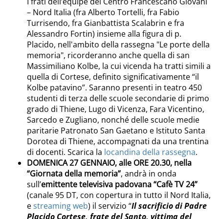
I frati dell’équipe del Centro Francescano Giovani
– Nord Italia (fra Alberto Tortelli, fra Fabio
Turrisendo, fra Gianbattista Scalabrin e fra
Alessandro Fortin) insieme alla figura di p.
Placido, nell'ambito della rassegna "Le porte della
memoria", ricorderanno anche quella di san
Massimiliano Kolbe, la cui vicenda ha tratti simili a
quella di Cortese, definito significativamente “il
Kolbe patavino”. Saranno presenti in teatro 450
studenti di terza delle scuole secondarie di primo
grado di Thiene, Lugo di Vicenza, Fara Vicentino,
Sarcedo e Zugliano, nonché delle scuole medie
paritarie Patronato San Gaetano e Istituto Santa
Dorotea di Thiene, accompagnati da una trentina
di docenti. Scarica la
locandina della rassegna
.
DOMENICA 27 GENNAIO, alle ORE 20.30, nella
“Giornata della memoria”
, andrà in onda
sull’
emittente televisiva padovana “Cafè TV 24”
(canale 95 DT, con copertura in tutto il Nord Italia,
e
streaming web
) il servizio “
Il sacrificio di Padre
Placido Cortese, frate del Santo, vittima del