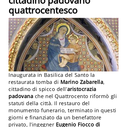
cittadino padovano
quattrocentesco
Inaugurata in Basilica del Santo la
restaurata tomba di
Marino Zabarella
,
cittadino di spicco dell’
aristocrazia
padovana
che nel Quattrocento riformò gli
statuti della città. Il restauro del
monumento funerario, terminato in questi
giorni e finanziato da un benefattore
privato, l’ingegner
Eugenio Fiocco di