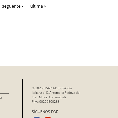
seguente ›
ultima »
© 2026 PISAPFMC Provincia
Italiana di S. Antonio di Padova dei
io
Frati Minori Conventuali
P.Iva 00226500288
SÍGUENOS POR