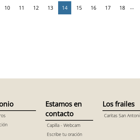
…
10
11
12
13
14
15
16
17
18
onio
Estamos en
Los frailes
contacto
ros
Caritas San Anton
ción
Capilla - Webcam
Escribe tu oración