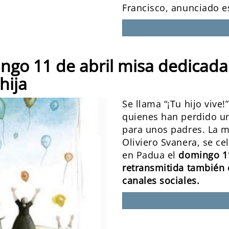
Francisco, anunciado es
omingo 11 de abril misa dedicad
hija
Se llama “¡Tu hijo vive
quienes han perdido un
para unos padres. La mi
Oliviero Svanera, se ce
en Padua el
domingo 11 
retransmitida también 
canales sociales.