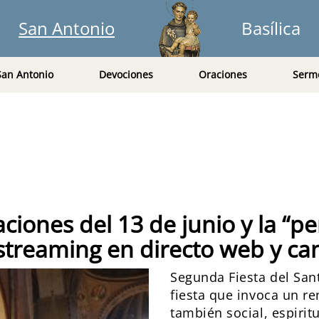
San Antonio
Basílica
San Antonio
Devociones
Oraciones
Serm
ciones del 13 de junio y la “pe
 streaming en directo web y can
Segunda Fiesta del Sa
fiesta que invoca un re
también social, espirit