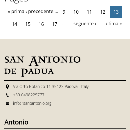
« prima
‹ precedente
…
9
10
11
12
13
…
seguente ›
ultima »
14
15
16
17
Via Orto Botanico 11 35123 Padova - Italy
+39 0498225777
info@santantonio.org
Antonio