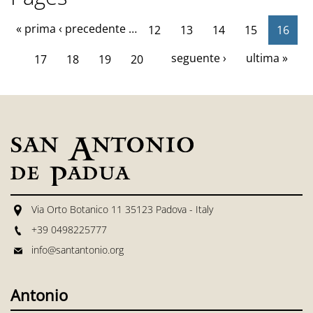
« prima
‹ precedente
…
12
13
14
15
16
seguente ›
ultima »
17
18
19
20
Via Orto Botanico 11 35123 Padova - Italy
+39 0498225777
info@santantonio.org
Antonio