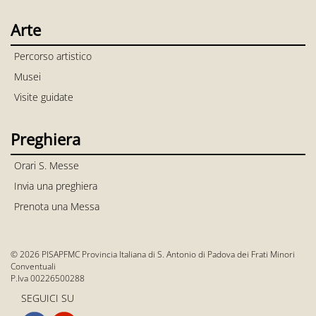
Arte
Percorso artistico
Musei
Visite guidate
Preghiera
Orari S. Messe
Invia una preghiera
Prenota una Messa
© 2026 PISAPFMC Provincia Italiana di S. Antonio di Padova dei Frati Minori
Conventuali
P.Iva 00226500288
SEGUICI SU