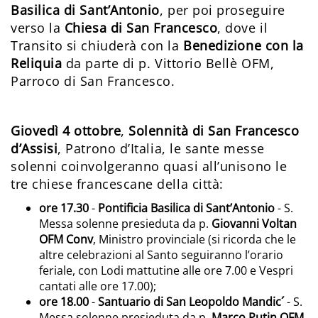
Basilica di Sant’Antonio
, per poi proseguire
verso la
Chiesa di San Francesco
, dove il
Transito si chiuderà con la
Benedizione con la
Reliquia
da parte di p. Vittorio Bellè OFM,
Parroco di San Francesco.
Giovedì 4 ottobre
,
Solennità di San Francesco
d’Assisi
, Patrono d’Italia, le sante messe
solenni coinvolgeranno quasi all’unisono le
tre chiese francescane della città:
ore 17.30
-
Pontificia Basilica di Sant’Antonio
- S.
Messa solenne presieduta da p.
Giovanni Voltan
OFM Conv
, Ministro provinciale (si ricorda che le
altre celebrazioni al Santo seguiranno l’orario
feriale, con Lodi mattutine alle ore 7.00 e Vespri
cantati alle ore 17.00);
ore 18.00
-
Santuario di San Leopoldo Mandic´
- S.
Messa solenne presieduta da p.
Marco Putin OFM