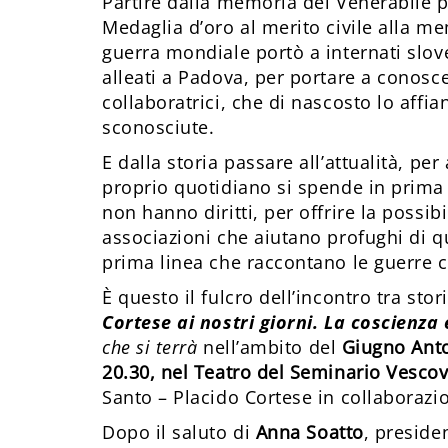
Partire dalla memoria del Venerabile p
Medaglia d’oro al merito civile alla m
guerra mondiale portò a internati sloven
alleati a Padova, per portare a conosce
collaboratrici, che di nascosto lo affi
sconosciute.
E dalla storia passare all’attualità, pe
proprio quotidiano si spende in prim
non hanno diritti, per offrire la possibi
associazioni che aiutano profughi di qu
prima linea che raccontano le guerre co
È questo il fulcro dell’incontro tra stor
Cortese ai nostri giorni. La coscienza 
che si terrà
nell’ambito del
Giugno Ant
20.30, nel Teatro del Seminario Vescov
Santo – Placido Cortese in collaborazi
Dopo il saluto di
Anna Soatto
, preside