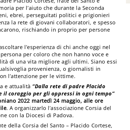
adre Placido Cortese, frate del Santo e
emoria per l’aiuto che durante la Seconda
i, ebrei, perseguitati politici e prigionieri
nza la rete di giovani collaboratori, e spesso
ancarono, rischiando in proprio per persone
r ascoltare l’esperienza di chi anche oggi nel
a persona per coloro che non hanno voce e
lità di una vita migliore agli ultimi. Siano essi
alsivoglia provenienza, o giornalisti in
n l’attenzione per le vittime.
ia e attualità
“
Dalla rete di padre Placido
e il coraggio per gli oppressi in ogni tempo”
oniano 2022
martedì 24 maggio, alle ore
ile
. A organizzarlo l’associazione Corsia del
one con la Diocesi di Padova.
nte della Corsia del Santo – Placido Cortese,