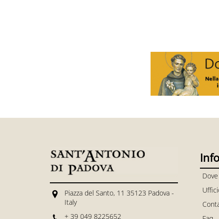
Inf
Dove
Uffic
Piazza del Santo, 11 35123 Padova -
Italy
Conta
+ 39 049 8225652
Faq