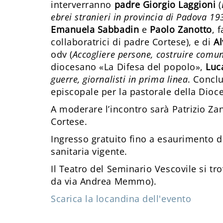
interverranno
padre Giorgio Laggioni
(
ebrei stranieri in provincia di Padova 1
Emanuela Sabbadin
e
Paolo Zanotto
, 
collaboratrici di padre Cortese), e di
Al
odv (
Accogliere persone, costruire comun
diocesano «La Difesa del popolo»,
Luc
guerre, giornalisti in prima linea
. Concl
episcopale per la pastorale della Dioc
A moderare l’incontro sarà Patrizio Zan
Cortese.
Ingresso gratuito fino a esaurimento de
sanitaria vigente.
Il Teatro del Seminario Vescovile si tr
da via Andrea Memmo).
Scarica la locandina dell'evento