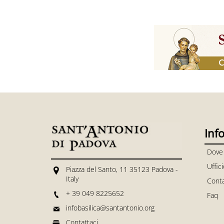
Inf
Dove
Uffic
Piazza del Santo, 11 35123 Padova -
Italy
Conta
+ 39 049 8225652
Faq
infobasilica@santantonio.org
Contattaci