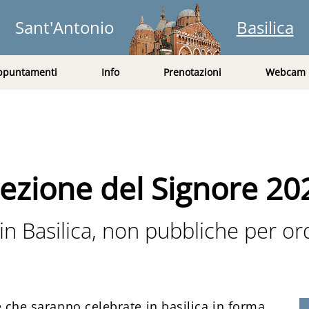
Sant'Antonio
Basilica
ppuntamenti
Info
Prenotazioni
Webcam
ezione del Signore 20
 in Basilica, non pubbliche per o
se che saranno celebrate in basilica in forma