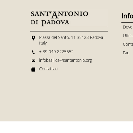
Inf
Dove
Uffic
Piazza del Santo, 11 35123 Padova -
Italy
Conta
+ 39 049 8225652
Faq
infobasilica@santantonio.org
Contattaci