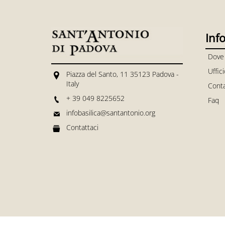
Inf
Dove
Uffic
Piazza del Santo, 11 35123 Padova -
Italy
Conta
+ 39 049 8225652
Faq
infobasilica@santantonio.org
Contattaci