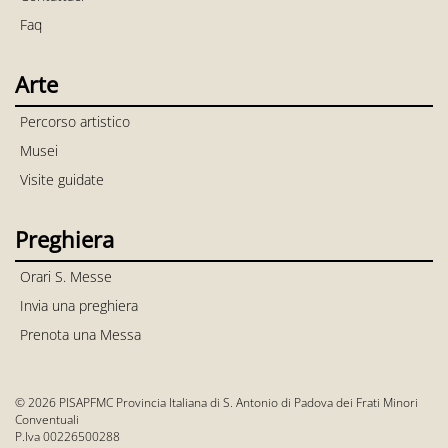
Faq
Arte
Percorso artistico
Musei
Visite guidate
Preghiera
Orari S. Messe
Invia una preghiera
Prenota una Messa
© 2026 PISAPFMC Provincia Italiana di S. Antonio di Padova dei Frati Minori
Conventuali
P.Iva 00226500288