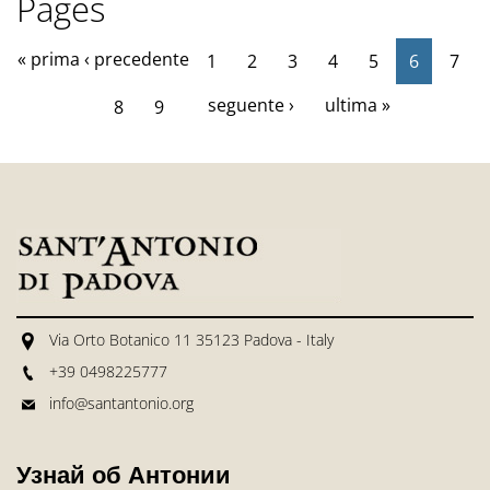
Pages
« prima
‹ precedente
1
2
3
4
5
6
7
seguente ›
ultima »
8
9
Via Orto Botanico 11 35123 Padova - Italy
+39 0498225777
info@santantonio.org
Узнай об Антонии