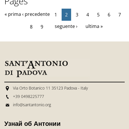
Pages
« prima
‹ precedente
1
2
3
4
5
6
7
seguente ›
ultima »
8
9
Via Orto Botanico 11 35123 Padova - Italy
+39 0498225777
info@santantonio.org
Узнай об Антонии