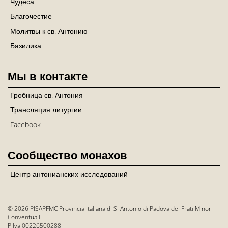
Чудеса
Благочестие
Молитвы к св. Антонию
Базилика
Мы в контакте
Гробница св. Антония
Трансляция литургии
Facebook
Сообщество монахов
Центр антонианских исследований
© 2026 PISAPFMC Provincia Italiana di S. Antonio di Padova dei Frati Minori
Conventuali
P.Iva 00226500288