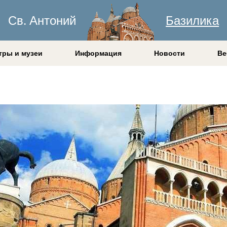
Св. Антоний
Базилика
тры и музеи
Информация
Новости
Ве