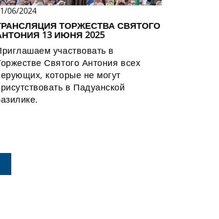
1/06/2024
11/06/20
ТРАНСЛЯЦИЯ ТОРЖЕСТВА СВЯТОГО
ТРАНС
АНТОНИЯ 13 ИЮНЯ 2025
АНТОНИ
Приглашаем участвовать в
Приглаш
Торжестве Святого Антония всех
Торжест
верующих, которые не могут
верующи
присутствовать в Падуанской
присутс
базилике.
базилик