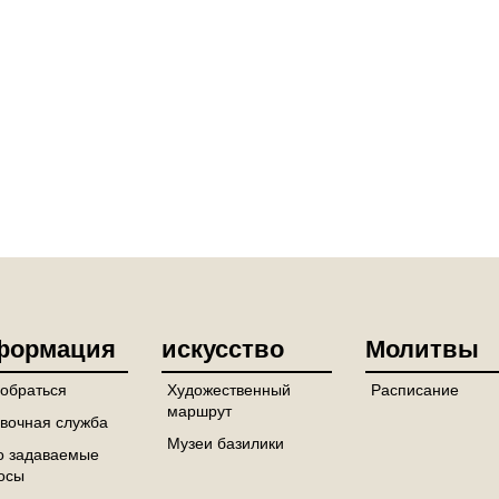
формация
искусство
Молитвы
добраться
Художественный
Расписание
маршрут
вочная служба
Музеи базилики
о задаваемые
осы