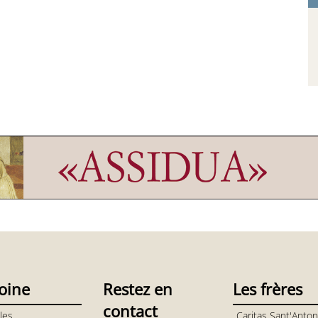
oine
Restez en
Les frères
contact
les
Caritas Sant'Anton