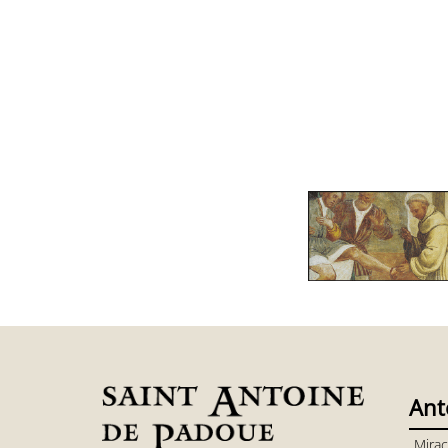
Ant
Mirac