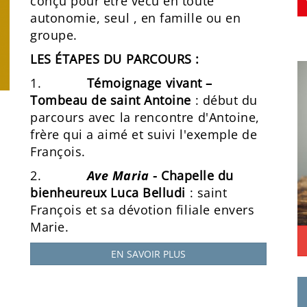
conçu pour être vécu en toute
autonomie, seul , en famille ou en
groupe.
LES ÉTAPES DU PARCOURS :
1.
Témoignage vivant –
Tombeau de saint Antoine
: début du
parcours avec la rencontre d'Antoine,
frère qui a aimé et suivi l'exemple de
François.
2.
Ave Maria
- Chapelle du
bienheureux Luca Belludi
: saint
François et sa dévotion filiale envers
Marie.
EN SAVOIR PLUS