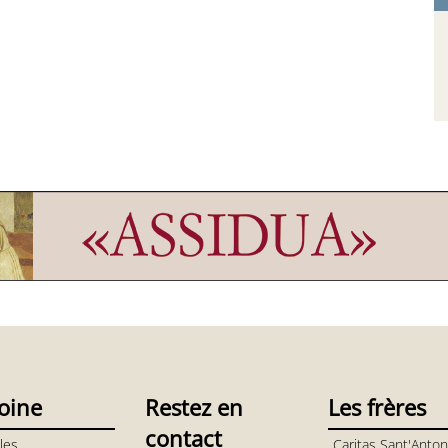
oine
Restez en
Les frères
contact
les
Caritas Sant'Anton