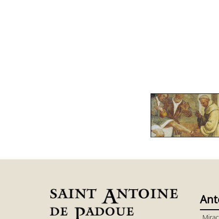
Ant
Mirac