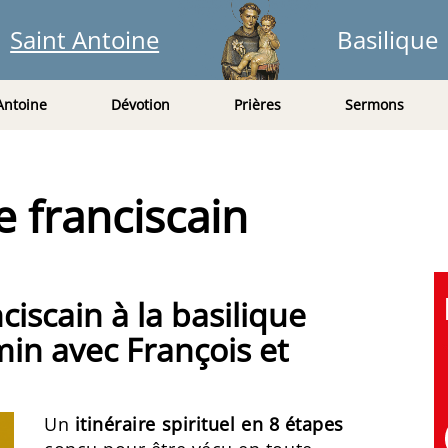
Saint Antoine
Basilique
Antoine
Dévotion
Prières
Sermons
re franciscain
nciscain à la basilique
min avec François et
Un
itinéraire spirituel en 8 étapes