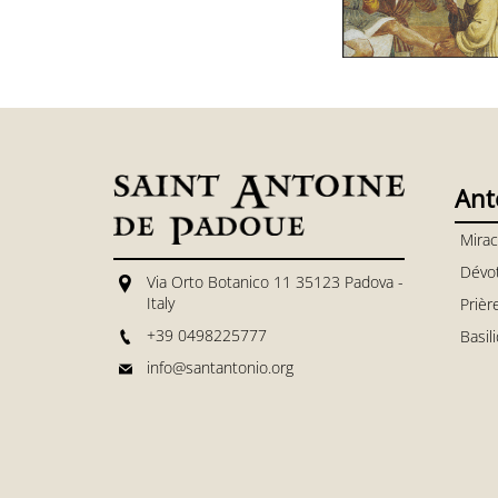
Ant
Mirac
Dévo
Via Orto Botanico 11 35123 Padova -
Italy
Prièr
+39 0498225777
Basil
info@santantonio.org