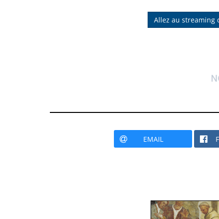
Allez au streaming
N
EMAIL