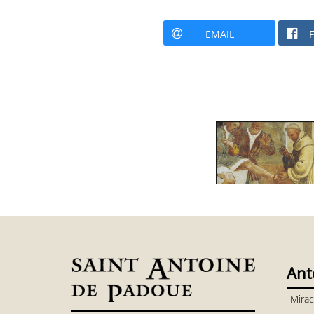
EMAIL
Ant
Mirac