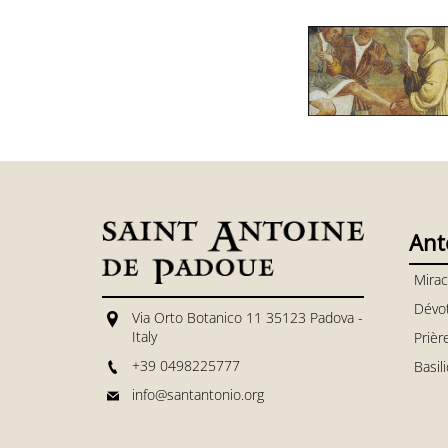
Ant
Mirac
Dévo
Via Orto Botanico 11 35123 Padova -
Italy
Prièr
+39 0498225777
Basil
info@santantonio.org