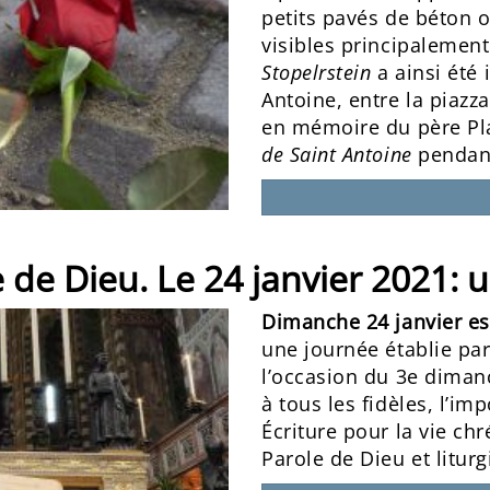
petits pavés de béton 
visibles principalement
Stopelrstein
a ainsi été 
Antoine, entre la piazza
en mémoire du père Pla
de Saint Antoine
pendant
de Dieu. Le 24 janvier 2021: u
Dimanche 24 janvier es
une journée établie par
l’occasion du 3e diman
à tous les fidèles, l’im
Écriture pour la vie chr
Parole de Dieu et liturg