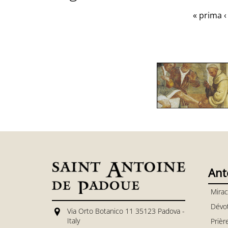
« prima
‹
Ant
Mirac
Dévo
Via Orto Botanico 11 35123 Padova -
Italy
Prièr