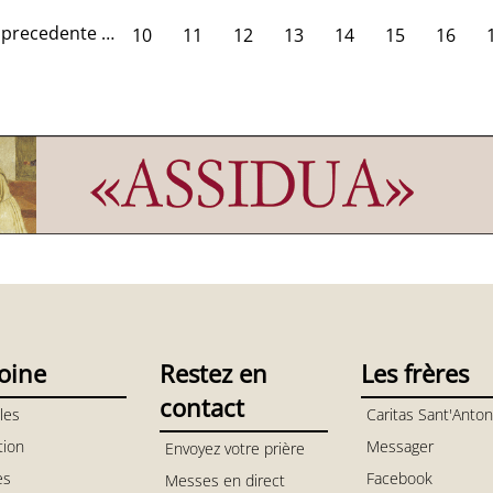
 precedente
…
10
11
12
13
14
15
16
oine
Restez en
Les frères
contact
les
Caritas Sant'Anton
tion
Messager
Envoyez votre prière
es
Facebook
Messes en direct