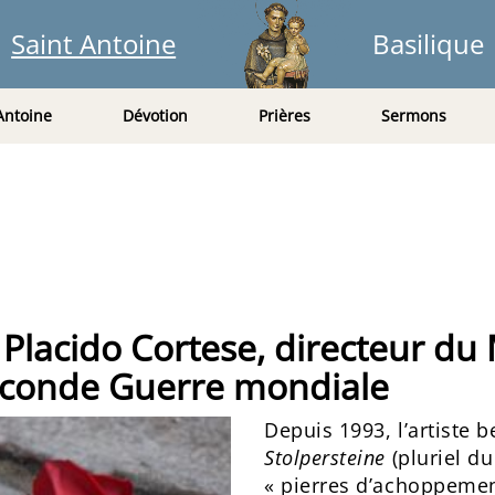
Saint Antoine
Basilique
Antoine
Dévotion
Prières
Sermons
lacido Cortese, directeur du 
econde Guerre mondiale
Depuis 1993, l’artiste 
Stolpersteine
(pluriel d
« pierres d’achoppemen