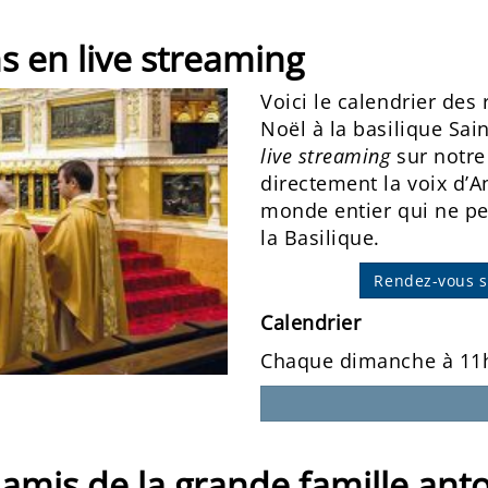
s en live streaming
Voici le calendrier des
Noël à la basilique Sai
live streaming
sur notre
directement la voix d’
monde entier qui ne p
la Basilique.
Rendez-vous 
Calendrier
Chaque dimanche à 11
 amis de la grande famille ant