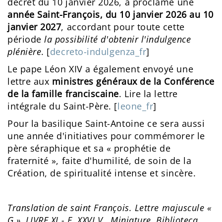
décret du 10 janvier 2026, a proclamé une
année Saint-François, du 10 janvier 2026 au 10
janvier 2027
, accordant pour toute cette
période
la possibilité d'obtenir l'indulgence
plénière
. [
decreto-indulgenza_fr
]
Le pape Léon XIV a également envoyé une
lettre aux
ministres généraux de la Conférence
de la famille franciscaine
. Lire la lettre
intégrale du Saint-Père. [
leone_fr
]
Pour la basilique Saint-Antoine ce sera aussi
une année d'initiatives pour commémorer le
père séraphique et sa « prophétie de
fraternité », faite d'humilité, de soin de la
Création, de spiritualité intense et sincère.
Translation de saint François. Lettre majuscule «
G », LIVRE XI - F. XXVI V., Miniature, Biblioteca