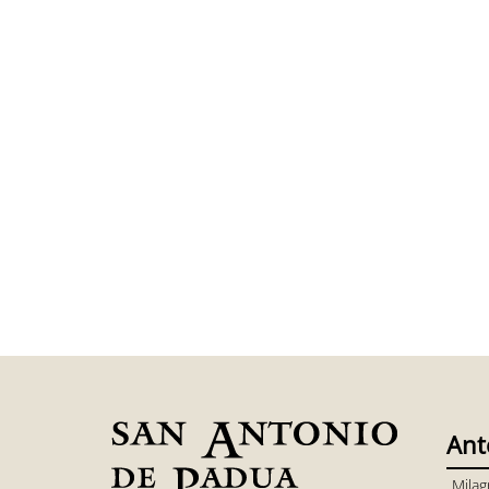
Ant
Milag