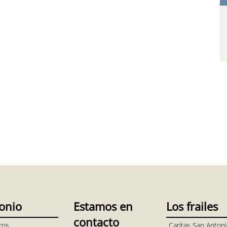
onio
Estamos en
Los frailes
contacto
ros
Caritas San Anton