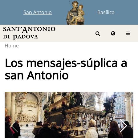
San Antonio
Basílica
Home
Los mensajes-súplica a
san Antonio