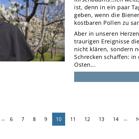
ist, denn in ein paar T
geben, wenn die Bienen
kostbaren Pollen zu s
Aber in unseren Herzen
traurigen Ereignisse di
nicht klären, sondern 
Schrecken schaffen: in
Osten...
…
…
s
6
7
8
9
10
11
12
13
14