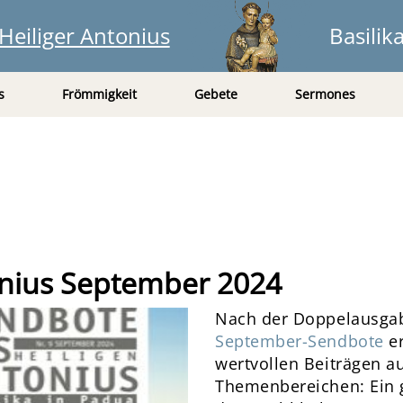
Heiliger Antonius
Basilik
s
Frömmigkeit
Gebete
Sermones
onius September 2024
Nach der Doppelausgabe
September-Sendbote
er
wertvollen Beiträgen a
Themenbereichen: Ein 